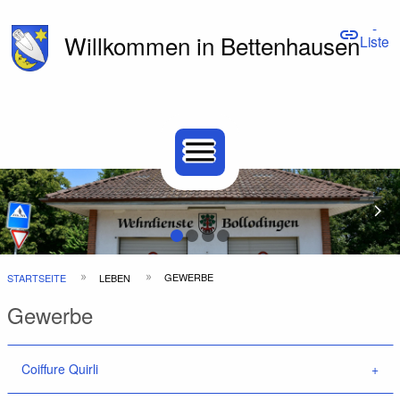
-
link
Willkommen in Bettenhausen
Liste
Hauptnavigation
Top
menu
Bar
Previous Slide
arrow_back_ios
N
arrow_forward_ios
Pfadnavigation
GEWERBE
STARTSEITE
LEBEN
Gewerbe
Coiffure Quirli